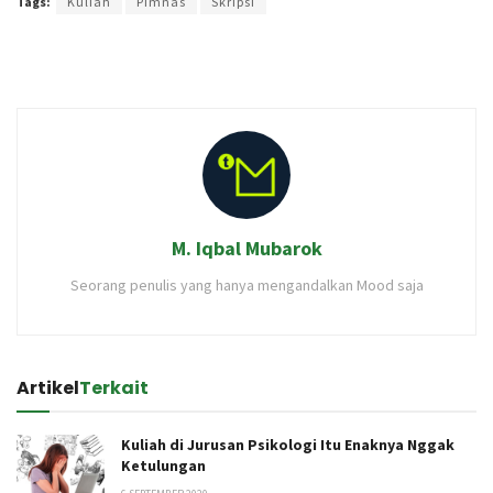
Tags:
Kuliah
Pimnas
Skripsi
M. Iqbal Mubarok
Seorang penulis yang hanya mengandalkan Mood saja
Artikel
Terkait
Kuliah di Jurusan Psikologi Itu Enaknya Nggak
Ketulungan