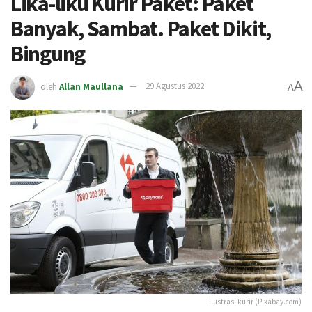
Lika-liku Kurir Paket: Paket
Banyak, Sambat. Paket Dikit,
Bingung
A
oleh
Allan Maullana
29 Agustus 2022
A
Ilustrasi kurir (Pixabay.com)