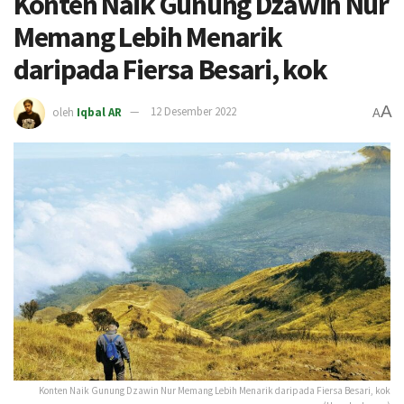
Konten Naik Gunung Dzawin Nur
Memang Lebih Menarik
daripada Fiersa Besari, kok
A
oleh
Iqbal AR
12 Desember 2022
A
Konten Naik Gunung Dzawin Nur Memang Lebih Menarik daripada Fiersa Besari, kok