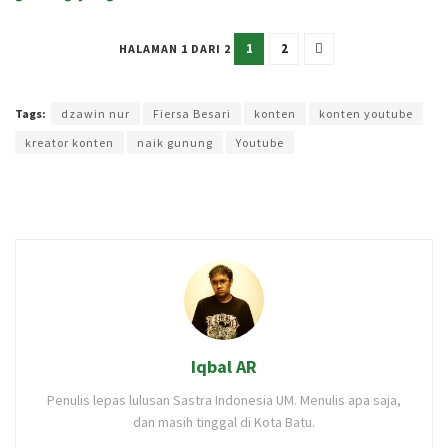
1
2
HALAMAN 1 DARI 2
Terakhir diperbarui pada 13 Desember 2022 oleh
Intan Ekapratiwi
Tags:
dzawin nur
Fiersa Besari
konten
konten youtube
kreator konten
naik gunung
Youtube
Iqbal AR
Penulis lepas lulusan Sastra Indonesia UM. Menulis apa saja,
dan masih tinggal di Kota Batu.