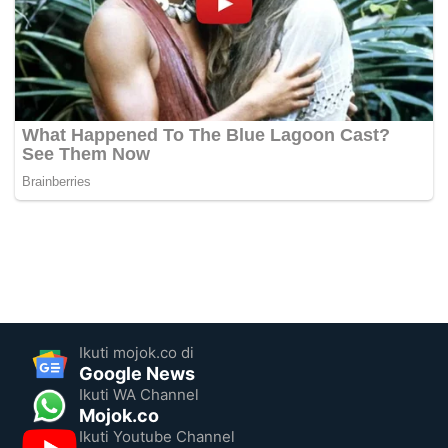
Ikuti mojok.co di
Google News
Ikuti WA Channel
Mojok.co
Ikuti Youtube Channel