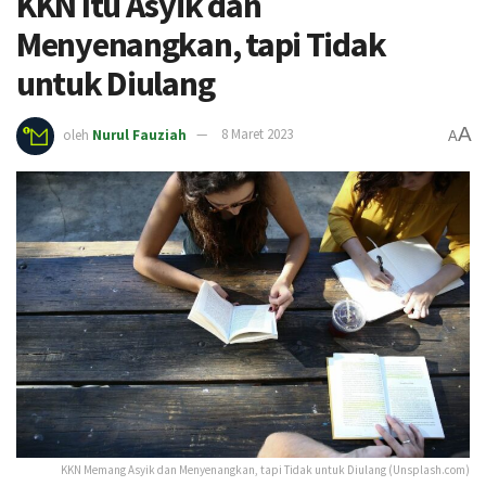
KKN Itu Asyik dan
Menyenangkan, tapi Tidak
untuk Diulang
A
oleh
Nurul Fauziah
8 Maret 2023
A
KKN Memang Asyik dan Menyenangkan, tapi Tidak untuk Diulang (Unsplash.com)