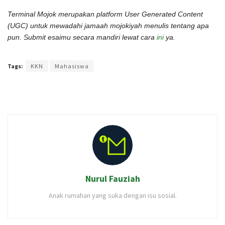
Terminal Mojok merupakan platform User Generated Content
(UGC) untuk mewadahi jamaah mojokiyah menulis tentang apa
pun. Submit esaimu secara mandiri lewat cara
ini
ya.
Terakhir diperbarui pada 8 Maret 2023 oleh
Intan Ekapratiwi
Tags:
KKN
Mahasiswa
Nurul Fauziah
Anak rumahan yang suka dengan isu sosial.