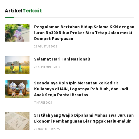
Artikel
Terkait
Pengalaman Bertahan Hidup Selama KKN dengan
Iuran Rp300 Ribu: Proker Bisa Tetap Jalan meski
Dompet Pas-pasan
25 AGUSTUS 2025
Selamat Hari Tani Nasional!
24 SEPTEMBER 2019
Seandainya Upin Ipin Merantau ke Kediri:
Kuliahnya di IAIN, Logatnya Peh-Biuh, dan Jadi
Anak Senja Pantai Brantas
7 MARET 2024
5 Istilah yang Wajib Dipahami Mahasiswa Jurusan
Ekonomi Pembangunan Biar Nggak Malu-maluin
20 NOVEMBER 2025