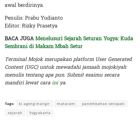
awal berdirinya.
Penulis: Prabu Yudianto
Editor: Rizky Prasetya
BACA JUGA
Menelusuri Sejarah Seturan Yogya: Kuda
Sembrani di Makam Mbah Setur
Terminal Mojok merupakan platform User Generated
Content (UGC) untuk mewadahi jamaah mojokiyah
menulis tentang apa pun. Submit esaimu secara
mandiri lewat cara
ini
ya.
Terakhir diperbarui pada 8 Maret 2024 oleh
Rizky Prasetya
Tags:
ki ageng mangir
mataram
panembahan senopati
sejarah
Yogyakarta