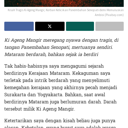
Kisah Tragis Ki Ageng Mangir, Korban Kelicikan Panembahan Senopati demi Memuluskan
Ambisi (Pixabay.com)
Ki Ageng Mangir meregang nyawa dengan tragis, di
tangan Panembahan Senopati, mertuanya sendiri.
Mataram berdarah, bahkan sejak ia berdiri
Tak habis-habisnya saya mengagumi sejarah
berdirinya Kerajaan Mataram. Kekaguman saya
terletak pada intrik berdarah yang menyelimuti
kemegahan kerajaan yang akhirnya pecah menjadi
Surakarta dan Yogyakarta. Bahkan, saat awal
berdirinya Mataram juga berlumuran darah. Darah
tersebut milik Ki Ageng Mangir.
Ketertarikan saya dengan kisah beliau juga punya
alasan. Kebetulan, eyang buyut saya adalah warga