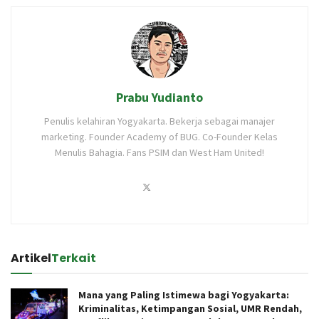
Prabu Yudianto
Penulis kelahiran Yogyakarta. Bekerja sebagai manajer
marketing. Founder Academy of BUG. Co-Founder Kelas
Menulis Bahagia. Fans PSIM dan West Ham United!
Artikel
Terkait
Mana yang Paling Istimewa bagi Yogyakarta:
Kriminalitas, Ketimpangan Sosial, UMR Rendah,