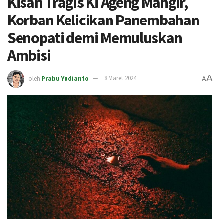
Kisah Tragis Ki Ageng Mangir,
Korban Kelicikan Panembahan
Senopati demi Memuluskan
Ambisi
A
oleh
Prabu Yudianto
8 Maret 2024
A