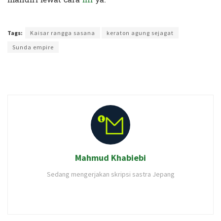
Terakhir diperbarui pada 23 Januari 2020 oleh
Audian Laili
Tags:
Kaisar rangga sasana
keraton agung sejagat
Sunda empire
Mahmud Khabiebi
Sedang mengerjakan skripsi sastra Jepang