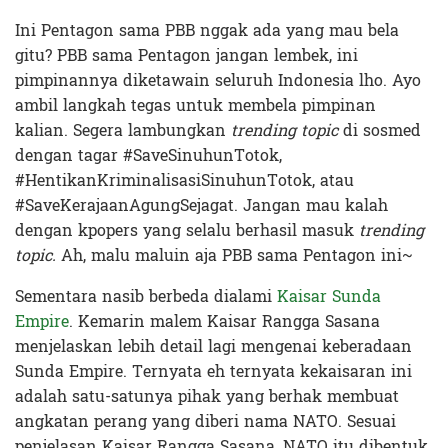
Ini Pentagon sama PBB nggak ada yang mau bela
gitu? PBB sama Pentagon jangan lembek, ini
pimpinannya diketawain seluruh Indonesia lho. Ayo
ambil langkah tegas untuk membela pimpinan
kalian. Segera lambungkan
trending topic
di sosmed
dengan tagar #SaveSinuhunTotok,
#HentikanKriminalisasiSinuhunTotok, atau
#SaveKerajaanAgungSejagat. Jangan mau kalah
dengan kpopers yang selalu berhasil masuk
trending
topic.
Ah, malu maluin aja PBB sama Pentagon ini~
Sementara nasib berbeda dialami
Kaisar Sunda
Empire
. Kemarin malem Kaisar Rangga Sasana
menjelaskan lebih detail lagi mengenai keberadaan
Sunda Empire. Ternyata eh ternyata kekaisaran ini
adalah satu-satunya pihak yang berhak membuat
angkatan perang yang diberi nama NATO. Sesuai
penjelasan Kaisar Rangga Sasana, NATO itu dibentuk