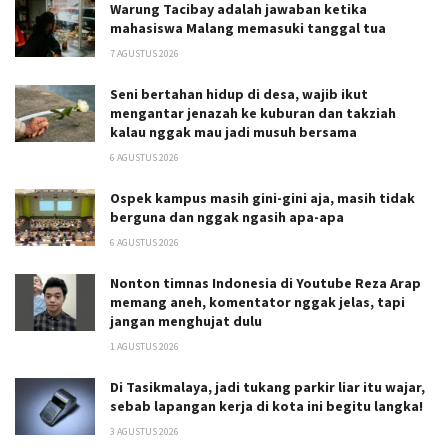
Warung Tacibay adalah jawaban ketika
mahasiswa Malang memasuki tanggal tua
7 AGUSTUS 2026
Seni bertahan hidup di desa, wajib ikut
mengantar jenazah ke kuburan dan takziah
kalau nggak mau jadi musuh bersama
6 AGUSTUS 2026
Ospek kampus masih gini-gini aja, masih tidak
berguna dan nggak ngasih apa-apa
6 AGUSTUS 2026
Nonton timnas Indonesia di Youtube Reza Arap
memang aneh, komentator nggak jelas, tapi
jangan menghujat dulu
1 AGUSTUS 2026
Di Tasikmalaya, jadi tukang parkir liar itu wajar,
sebab lapangan kerja di kota ini begitu langka!
3 AGUSTUS 2026