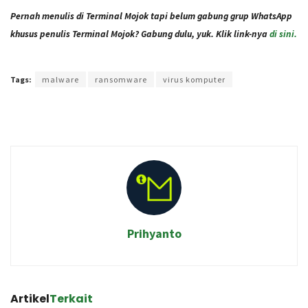
Pernah menulis di Terminal Mojok tapi belum gabung grup WhatsApp
khusus penulis Terminal Mojok? Gabung dulu, yuk. Klik link-nya
di sini.
Terakhir diperbarui pada 6 April 2021 oleh
Rizky Prasetya
Tags:
malware
ransomware
virus komputer
Prihyanto
Artikel
Terkait