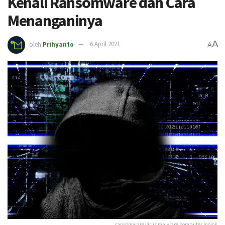
Kenali Ransomware dan Cara
Menanganinya
A
oleh
Prihyanto
6 April 2021
A
ransomware virus malware komputer mojok