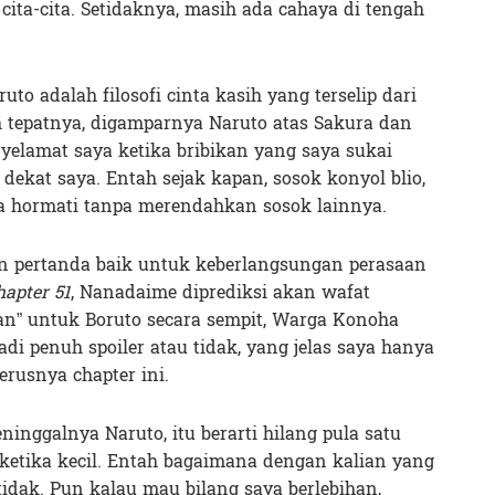
ita-cita. Setidaknya, masih ada cahaya di tengah
o adalah filosofi cinta kasih yang terselip dari
h tepatnya, digamparnya Naruto atas Sakura dan
nyelamat saya ketika bribikan yang saya sukai
dekat saya. Entah sejak kapan, sosok konyol blio,
a hormati tanpa merendahkan sosok lainnya.
n pertanda baik untuk keberlangsungan perasaan
hapter 51
, Nanadaime diprediksi akan wafat
n” untuk Boruto secara sempit, Warga Konoha
adi penuh spoiler atau tidak, yang jelas saya hanya
rusnya chapter ini.
ninggalnya Naruto, itu berarti hilang pula satu
ketika kecil. Entah bagaimana dengan kalian yang
tidak. Pun kalau mau bilang saya berlebihan,