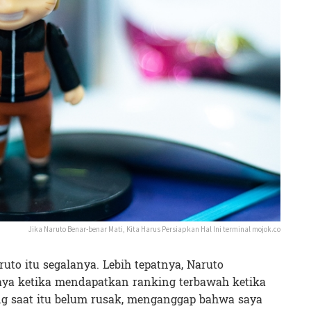
Jika Naruto Benar-benar Mati, Kita Harus Persiapkan Hal Ini terminal mojok.co
to itu segalanya. Lebih tepatnya, Naruto
ya ketika mendapatkan ranking terbawah ketika
ng saat itu belum rusak, menganggap bahwa saya