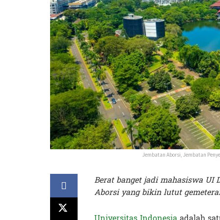
Jembatan Aborsi, Jembatan Penyeb
Berat banget jadi mahasiswa UI 
Aborsi yang bikin lutut gemetera
Universitas Indonesia
adalah sa