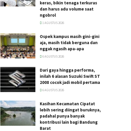
keras, bikin tenaga terkuras
dan harus adu volume saat
ngobrol
1 AGUSTUS 2026
Ospek kampus masih gini-gini
aja, masih tidak berguna dan
nggak ngasih apa-apa
6 AGUSTUS 2026
Dari gaya hingga performa,
inilah 6 alasan Suzuki Swift ST
2008 cocok jadi mobil pertama
6 AGUSTUS 2026
Kasihan Kecamatan Cipatat
lebih sering diingat buruknya,
padahal punya banyak
kontribusi lain bagi Bandung
Barat