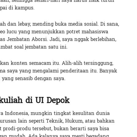
an, sehingga sehari-hari saya harus naik turun
pai di kampus.
ah dan lebay, mending buka media sosial. Di sana,
deo lucu yang menunjukkan potret mahasiswa
tas Jembatan Aborsi. Jadi, saya nggak berlebihan,
bat soal jembatan satu ini.
kan konten semacam itu. Alih-alih tersinggung,
ma saya yang mengalami penderitaan itu. Banyak
 yang senasib dengan saya.
kuliah di UI Depok
a Indonesia, mungkin tingkat kesulitan dunia
jurusan lain seperti Teknik, Hukum, atau bahkan
prodi-produ tersebut, bukan berarti saya bisa
gan mudah. Ada kalanya saya mesti begadang