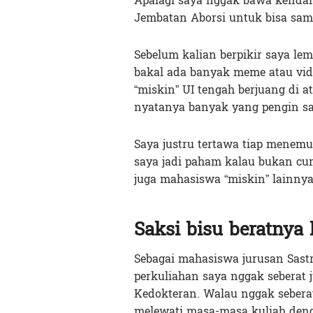
Apalagi saya nggak bawa kendara
Jembatan Aborsi untuk bisa sam
Sebelum kalian berpikir saya lem
bakal ada banyak meme atau vi
“miskin” UI tengah berjuang di a
nyatanya banyak yang pengin sam
Saya justru tertawa tiap menemu
saya jadi paham kalau bukan cu
juga mahasiswa “miskin” lainnya
Saksi bisu beratnya 
Sebagai mahasiswa jurusan Sastr
perkuliahan saya nggak seberat 
Kedokteran. Walau nggak seberat 
melewati masa-masa kuliah den