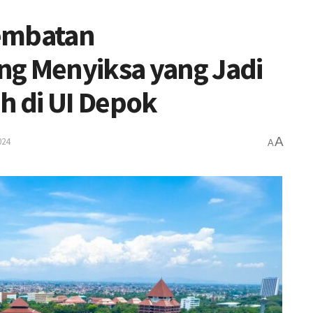
Jembatan
ng Menyiksa yang Jadi
h di UI Depok
A
024
A