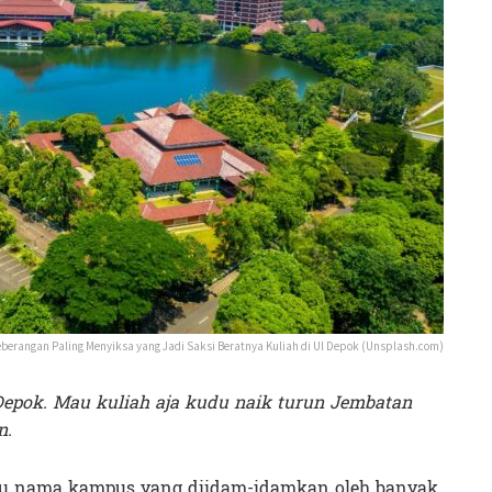
erangan Paling Menyiksa yang Jadi Saksi Beratnya Kuliah di UI Depok (Unsplash.com)
Depok. Mau kuliah aja kudu naik turun Jembatan
n.
tu nama kampus yang diidam-idamkan oleh banyak