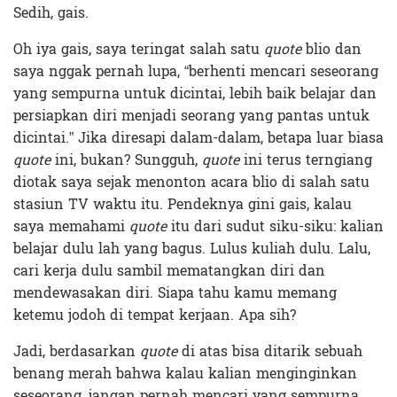
Sedih, gais.
Oh iya gais, saya teringat salah satu
quote
blio dan
saya nggak pernah lupa, “berhenti mencari seseorang
yang sempurna untuk dicintai, lebih baik belajar dan
persiapkan diri menjadi seorang yang pantas untuk
dicintai.” Jika diresapi dalam-dalam, betapa luar biasa
quote
ini, bukan? Sungguh,
quote
ini terus terngiang
diotak saya sejak menonton acara blio di salah satu
stasiun TV waktu itu. Pendeknya gini gais, kalau
saya memahami
quote
itu dari sudut siku-siku: kalian
belajar dulu lah yang bagus. Lulus kuliah dulu. Lalu,
cari kerja dulu sambil mematangkan diri dan
mendewasakan diri. Siapa tahu kamu memang
ketemu jodoh di tempat kerjaan. Apa sih?
Jadi, berdasarkan
quote
di atas bisa ditarik sebuah
benang merah bahwa kalau kalian menginginkan
seseorang, jangan pernah mencari yang sempurna.