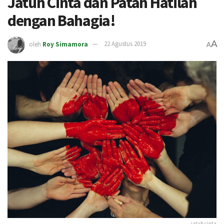
Jatuh Cinta dan Patah Hatilah
dengan Bahagia!
A
oleh
Roy Simamora
22 Agustus 2019
A
jatuh cinta