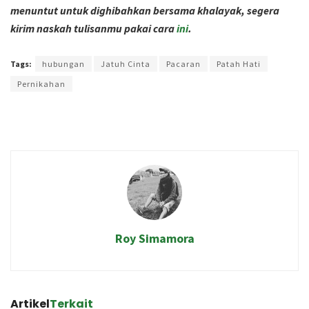
menuntut untuk dighibahkan bersama khalayak, segera
kirim naskah tulisanmu pakai cara
ini
.
Terakhir diperbarui pada 22 Agustus 2019 oleh
Zahroh Ayu
Tags:
hubungan
Jatuh Cinta
Pacaran
Patah Hati
Pernikahan
Roy Simamora
Artikel
Terkait