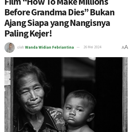
Film “How To Make Millions
Before Grandma Dies” Bukan
Ajang Siapa yang Nangisnya
Paling Kejer!
A
oleh
Wanda Widian Febriantina
26 Mei 2024
A