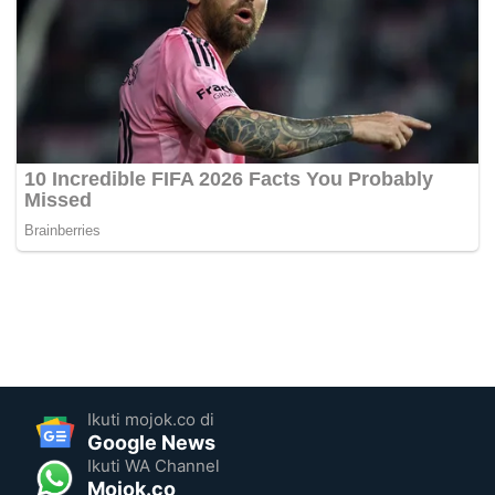
Ikuti mojok.co di
Google News
Ikuti WA Channel
Mojok.co