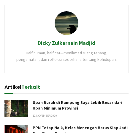
Dicky Zulkarnain Madjid
Half human, half cat—menikmati ruang tenang,
pengamatan, dan refleksi sederhana tentang kehidupan.
Artikel
Terkait
Upah Buruh di Kampung Saya Lebih Besar dari
Upah Minimum Provinsi
12 NOVEMBER 2020
PPN Tetap Naik, Kelas Menengah Harus Siap Jadi