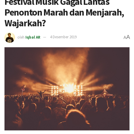
Festival Musik Gagal Lantas
Penonton Marah dan Menjarah,
Wajarkah?
A
oleh
Iqbal AR
4 Desember 2019
A