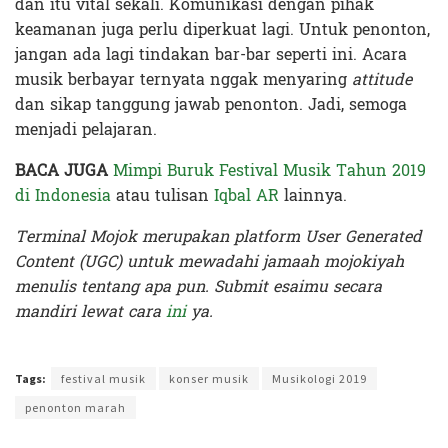
dan itu vital sekali. Komunikasi dengan pihak
keamanan juga perlu diperkuat lagi. Untuk penonton,
jangan ada lagi tindakan bar-bar seperti ini. Acara
musik berbayar ternyata nggak menyaring
attitude
dan sikap tanggung jawab penonton. Jadi, semoga
menjadi pelajaran.
BACA JUGA
Mimpi Buruk Festival Musik Tahun 2019
di Indonesia
atau tulisan
Iqbal AR
lainnya.
Terminal Mojok merupakan platform User Generated
Content (UGC) untuk mewadahi jamaah mojokiyah
menulis tentang apa pun. Submit esaimu secara
mandiri lewat cara
ini
ya.
Terakhir diperbarui pada 4 Desember 2019 oleh
Audian Laili
Tags:
festival musik
konser musik
Musikologi 2019
penonton marah