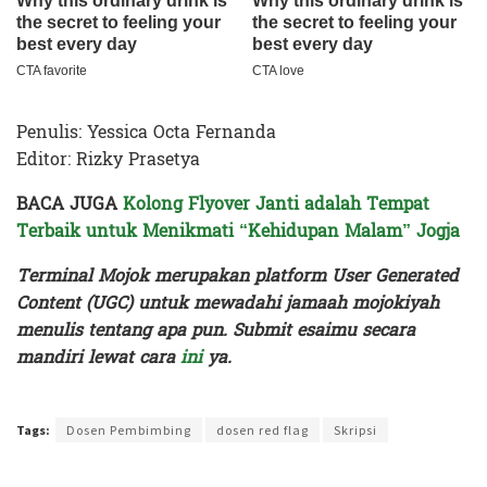
Penulis: Yessica Octa Fernanda
Editor: Rizky Prasetya
BACA JUGA
Kolong Flyover Janti adalah Tempat
Terbaik untuk Menikmati “Kehidupan Malam” Jogja
Terminal Mojok merupakan platform User Generated
Content (UGC) untuk mewadahi jamaah mojokiyah
menulis tentang apa pun. Submit esaimu secara
mandiri lewat cara
ini
ya.
Terakhir diperbarui pada 17 Juni 2025 oleh
Rizky Prasetya
Tags:
Dosen Pembimbing
dosen red flag
Skripsi