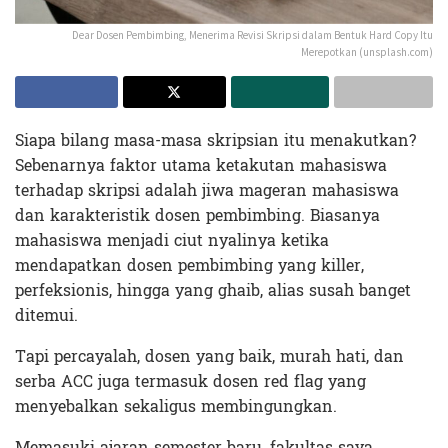
Dear Dosen Pembimbing, Menerima Revisi Skripsi dalam Bentuk Hard Copy Itu
Merepotkan (unsplash.com)
Siapa bilang masa-masa skripsian itu menakutkan?
Sebenarnya faktor utama ketakutan mahasiswa
terhadap skripsi adalah jiwa mageran mahasiswa
dan karakteristik dosen pembimbing. Biasanya
mahasiswa menjadi ciut nyalinya ketika
mendapatkan dosen pembimbing yang killer,
perfeksionis, hingga yang ghaib, alias susah banget
ditemui.
Tapi percayalah, dosen yang baik, murah hati, dan
serba ACC juga termasuk dosen red flag yang
menyebalkan sekaligus membingungkan.
Memasuki ajaran semester baru, fakultas saya