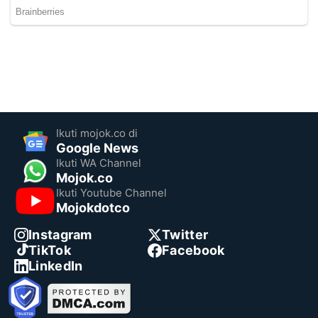
Ikuti mojok.co di
Google News
Ikuti WA Channel
Mojok.co
Ikuti Youtube Channel
Mojokdotco
Instagram
Twitter
TikTok
Facebook
LinkedIn