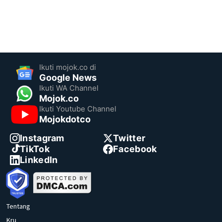
Ikuti mojok.co di
Google News
Ikuti WA Channel
Mojok.co
Ikuti Youtube Channel
Mojokdotco
Instagram
Twitter
TikTok
Facebook
LinkedIn
Tentang
Kru