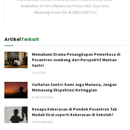
keabadian di Pers Mahasiswa Poros UAD. Saya bisa
dihubungi lewat WA di 088216427712
Artikel
Terkait
Memahami Drama Penangkapan Pemerkosa di
Pesantren Jombang dari Perspektif Mantan
Santri
8 JULI 2022
Curhatan Santri: Kami Juga Manusia, Jangan
Memasang Ekspektasi Ketinggian
10 AGUSTUS 2024
Kenapa Kekerasan di Pondok Pesantren Tak
Mudah Viral seperti Kekerasan di Sekolah?
15 OKTOBER 2023