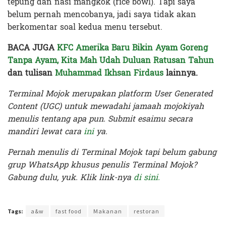
tepung dan nasi mangkok (rice bowl). Tapi saya
belum pernah mencobanya, jadi saya tidak akan
berkomentar soal kedua menu tersebut.
BACA JUGA
KFC Amerika Baru Bikin Ayam Goreng
Tanpa Ayam, Kita Mah Udah Duluan Ratusan Tahun
dan tulisan
Muhammad Ikhsan Firdaus
lainnya.
Terminal Mojok merupakan platform User Generated
Content (UGC) untuk mewadahi jamaah mojokiyah
menulis tentang apa pun. Submit esaimu secara
mandiri lewat cara
ini
ya.
Pernah menulis di Terminal Mojok tapi belum gabung
grup WhatsApp khusus penulis Terminal Mojok?
Gabung dulu, yuk. Klik link-nya
di sini.
Terakhir diperbarui pada 26 Agustus 2020 oleh
Prima Sulistya
Tags:
a&w
fast food
Makanan
restoran