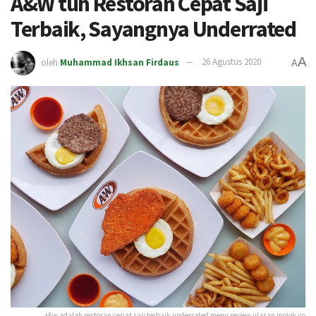
A&W tuh Restoran Cepat Saji
Terbaik, Sayangnya Underrated
A
oleh
Muhammad Ikhsan Firdaus
26 Agustus 2020
A
a&w adalah restoran cepat saji terbaik underrated menu review ulasan mojok.co