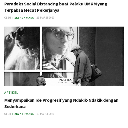
Paradoks Social Distancing buat Pelaku UMKM yang
Terpaksa Mecat Pekerjanya
OLEH
RIZKY ADHYAKSA
26 MARET 2020
ARTIKEL
Menyampaikan Ide Progresif yang Ndakik-Ndakik dengan
Sederhana
OLEH
RIZKY ADHYAKSA
19 MARET 2020