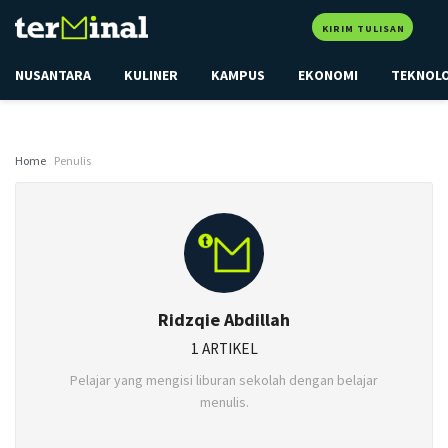
KIRIM TULISAN
NUSANTARA
KULINER
KAMPUS
EKONOMI
TEKNOL
Home
Penulis
Ridzqie Abdillah
1 ARTIKEL
Pelajar yang mengisi liburan sekolah dengan belajar
menulis.