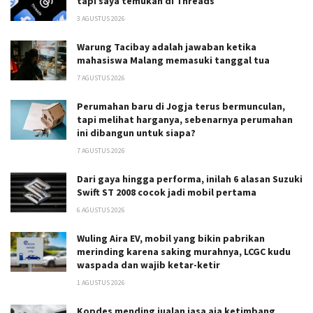
tapi saya temukan di Threads
3 AGUSTUS 2026
Warung Tacibay adalah jawaban ketika
mahasiswa Malang memasuki tanggal tua
7 AGUSTUS 2026
Perumahan baru di Jogja terus bermunculan,
tapi melihat harganya, sebenarnya perumahan
ini dibangun untuk siapa?
7 AGUSTUS 2026
Dari gaya hingga performa, inilah 6 alasan Suzuki
Swift ST 2008 cocok jadi mobil pertama
6 AGUSTUS 2026
Wuling Aira EV, mobil yang bikin pabrikan
merinding karena saking murahnya, LCGC kudu
waspada dan wajib ketar-ketir
1 AGUSTUS 2026
Kopdes mending jualan jasa aja ketimbang