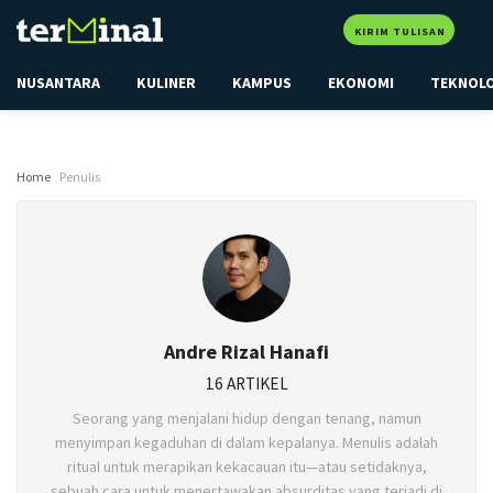
KIRIM TULISAN
NUSANTARA
KULINER
KAMPUS
EKONOMI
TEKNOL
Home
Penulis
Andre Rizal Hanafi
16 ARTIKEL
Seorang yang menjalani hidup dengan tenang, namun
menyimpan kegaduhan di dalam kepalanya. Menulis adalah
ritual untuk merapikan kekacauan itu—atau setidaknya,
sebuah cara untuk menertawakan absurditas yang terjadi di