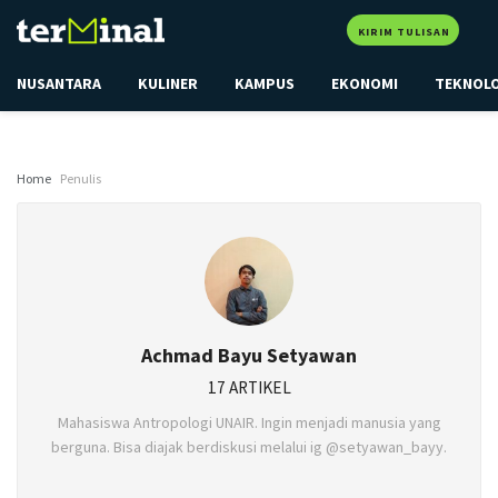
KIRIM TULISAN
NUSANTARA
KULINER
KAMPUS
EKONOMI
TEKNOL
Home
Penulis
Achmad Bayu Setyawan
17 ARTIKEL
Mahasiswa Antropologi UNAIR. Ingin menjadi manusia yang
berguna. Bisa diajak berdiskusi melalui ig @setyawan_bayy.