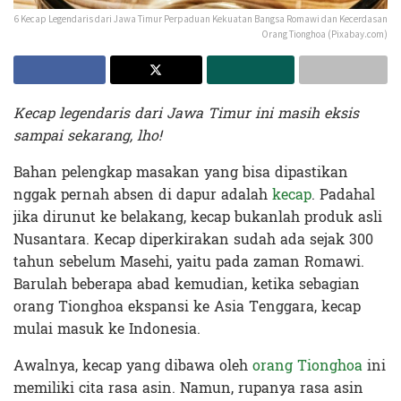
6 Kecap Legendaris dari Jawa Timur Perpaduan Kekuatan Bangsa Romawi dan Kecerdasan
Orang Tionghoa (Pixabay.com)
Kecap legendaris dari Jawa Timur ini masih eksis
sampai sekarang, lho!
Bahan pelengkap masakan yang bisa dipastikan
nggak pernah absen di dapur adalah
kecap
. Padahal
jika dirunut ke belakang, kecap bukanlah produk asli
Nusantara. Kecap diperkirakan sudah ada sejak 300
tahun sebelum Masehi, yaitu pada zaman Romawi.
Barulah beberapa abad kemudian, ketika sebagian
orang Tionghoa ekspansi ke Asia Tenggara, kecap
mulai masuk ke Indonesia.
Awalnya, kecap yang dibawa oleh
orang Tionghoa
ini
memiliki cita rasa asin. Namun, rupanya rasa asin