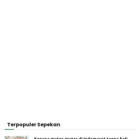
Terpopuler Sepekan
Kenapa muter-muter di Indomaret tanpa beli