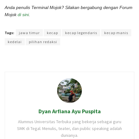
Anda penulis Terminal Mojok? Silakan bergabung dengan Forum
Mojok
di sini
.
Terakhir diperbarui pada 7 September 2022 oleh
Intan Ekapratiwi
Tags:
jawa timur
kecap
kecap legendaris
kecap manis
kedelai
pilihan redaksi
Dyan Arfiana Ayu Puspita
Alumnus Universitas Terbuka yang bekerja sebagai guru
SMK di Tegal. Menulis, teater, dan public speaking adalah
dunianya.