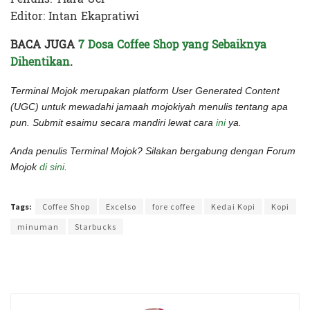
Editor: Intan Ekapratiwi
BACA JUGA
7 Dosa Coffee Shop yang Sebaiknya
Dihentikan
.
Terminal Mojok merupakan platform User Generated Content
(UGC) untuk mewadahi jamaah mojokiyah menulis tentang apa
pun. Submit esaimu secara mandiri lewat cara
ini
ya.
Anda penulis Terminal Mojok? Silakan bergabung dengan Forum
Mojok
di sini
.
Terakhir diperbarui pada 6 September 2022 oleh
Intan Ekapratiwi
Tags:
Coffee Shop
Excelso
fore coffee
Kedai Kopi
Kopi
minuman
Starbucks