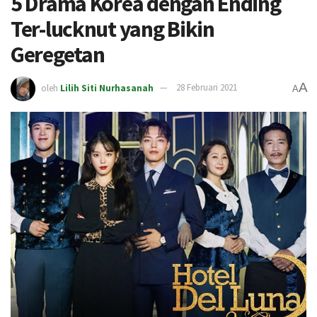
5 Drama Korea dengan Ending
Ter-lucknut yang Bikin
Geregetan
A
oleh
Lilih Siti Nurhasanah
28 Februari 2021
A