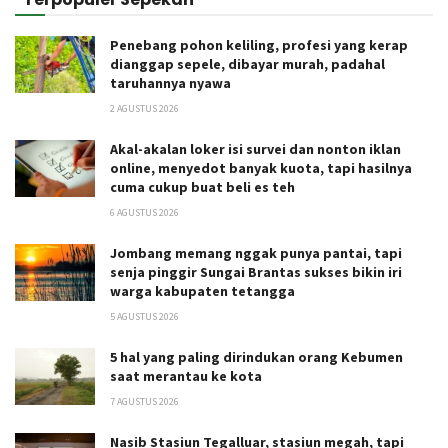
Penebang pohon keliling, profesi yang kerap
dianggap sepele, dibayar murah, padahal
taruhannya nyawa
2 AGUSTUS 2026
Akal-akalan loker isi survei dan nonton iklan
online, menyedot banyak kuota, tapi hasilnya
cuma cukup buat beli es teh
6 AGUSTUS 2026
Jombang memang nggak punya pantai, tapi
senja pinggir Sungai Brantas sukses bikin iri
warga kabupaten tetangga
5 AGUSTUS 2026
5 hal yang paling dirindukan orang Kebumen
saat merantau ke kota
7 AGUSTUS 2026
Nasib Stasiun Tegalluar, stasiun megah, tapi