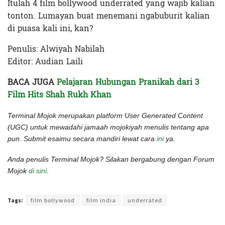
Itulah 4 film bollywood underrated yang wajib kalian
tonton. Lumayan buat menemani ngabuburit kalian
di puasa kali ini, kan?
Penulis: Alwiyah Nabilah
Editor: Audian Laili
BACA JUGA
Pelajaran Hubungan Pranikah dari 3
Film Hits Shah Rukh Khan
Terminal Mojok merupakan platform User Generated Content
(UGC) untuk mewadahi jamaah mojokiyah menulis tentang apa
pun. Submit esaimu secara mandiri lewat cara
ini
ya.
Anda penulis Terminal Mojok? Silakan bergabung dengan Forum
Mojok
di sini
.
Terakhir diperbarui pada 13 April 2022 oleh
Audian Laili
Tags:
film bollywood
film india
underrated