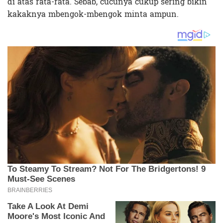
di atas rata-rata. Sebab, cucunya cukup sering bikin
kakaknya mbengok-mbengok minta ampun.