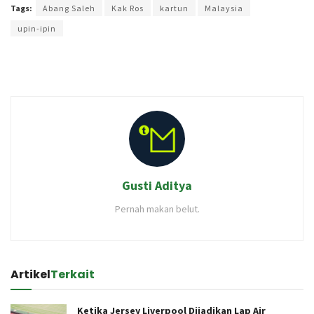
Tags:
Abang Saleh
Kak Ros
kartun
Malaysia
upin-ipin
Gusti Aditya
Pernah makan belut.
Artikel
Terkait
Ketika Jersey Liverpool Dijadikan Lap Air