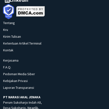
LinkedIn
Tentang
Kru
Kirim Tulisan
Ketentuan Artikel Terminal
Kontak
Kerjasama
F.A.Q.
Pedoman Media Siber
Kebijakan Privasi
Laporan Transparansi
PT NARASI AKAL JENAKA
Perum Sukoharjo Indah A8,
Desa Sukoharjo, Ngaglik,