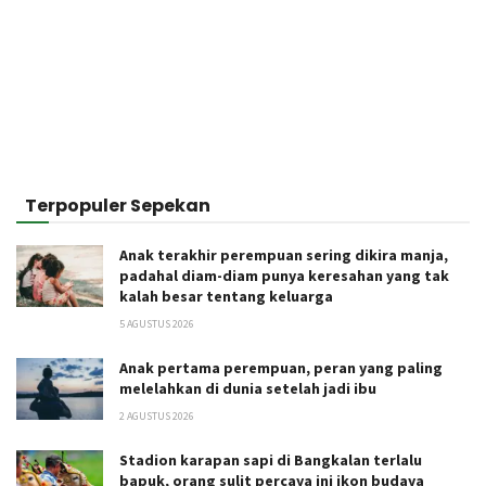
Terpopuler Sepekan
Anak terakhir perempuan sering dikira manja,
padahal diam-diam punya keresahan yang tak
kalah besar tentang keluarga
5 AGUSTUS 2026
Anak pertama perempuan, peran yang paling
melelahkan di dunia setelah jadi ibu
2 AGUSTUS 2026
Stadion karapan sapi di Bangkalan terlalu
bapuk, orang sulit percaya ini ikon budaya