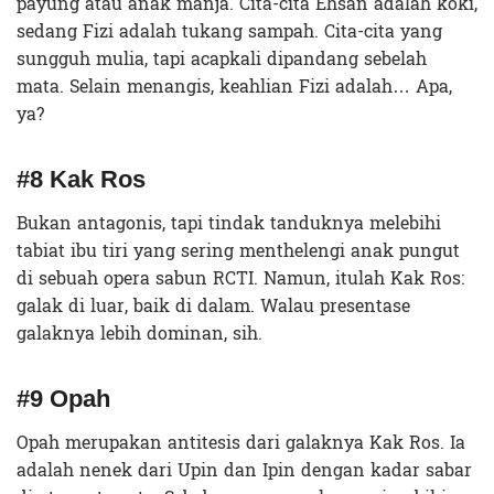
payung atau anak manja. Cita-cita Ehsan adalah koki,
sedang Fizi adalah tukang sampah. Cita-cita yang
sungguh mulia, tapi acapkali dipandang sebelah
mata. Selain menangis, keahlian Fizi adalah… Apa,
ya?
#8 Kak Ros
Bukan antagonis, tapi tindak tanduknya melebihi
tabiat ibu tiri yang sering menthelengi anak pungut
di sebuah opera sabun RCTI. Namun, itulah Kak Ros:
galak di luar, baik di dalam. Walau presentase
galaknya lebih dominan, sih.
#9 Opah
Opah merupakan antitesis dari galaknya Kak Ros. Ia
adalah nenek dari Upin dan Ipin dengan kadar sabar