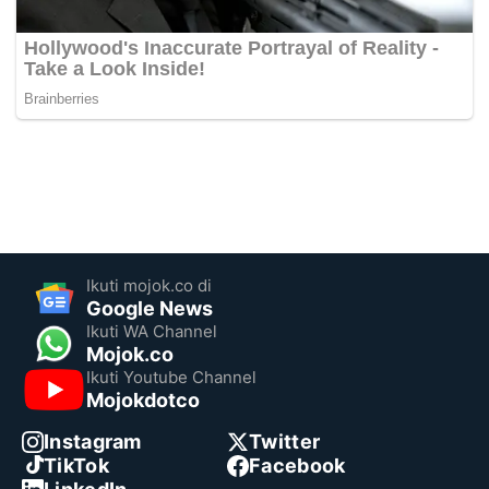
Ikuti mojok.co di
Google News
Ikuti WA Channel
Mojok.co
Ikuti Youtube Channel
Mojokdotco
Instagram
Twitter
TikTok
Facebook