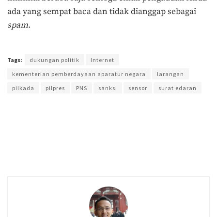
ada yang sempat baca dan tidak dianggap sebagai
spam
.
Terakhir diperbarui pada 20 Januari 2018 oleh
Prima Sulistya
Tags:
dukungan politik
Internet
kementerian pemberdayaan aparatur negara
larangan
pilkada
pilpres
PNS
sanksi
sensor
surat edaran