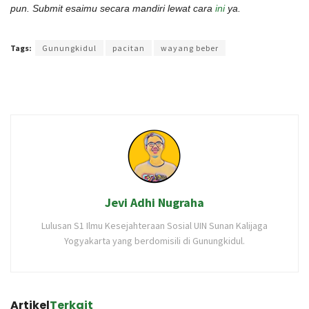
pun. Submit esaimu secara mandiri lewat cara
ini
ya.
Terakhir diperbarui pada 16 Februari 2022 oleh
Rizky Prasetya
Tags:
Gunungkidul
pacitan
wayang beber
Jevi Adhi Nugraha
Lulusan S1 Ilmu Kesejahteraan Sosial UIN Sunan Kalijaga
Yogyakarta yang berdomisili di Gunungkidul.
Artikel
Terkait