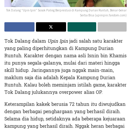
Tok Dalang “Upin Ipin” Sosok Paling Berprestasi di Kampung Durian Runtuh, Benar-benar
Serba Bisa (upinipin.fandom.com)
Tok Dalang dalam
Upin Ipin
jadi salah satu karakter
yang paling diperhitungkan di Kampung Durian
Runtuh. Karakter dengan nama asli Isnin bin Khamis
itu punya segala-galanya, mulai dari materi hingga
skill hidup. Jaringannya juga nggak main-main,
maklum saja dia adalah Kepala Kampung Durian
Runtuh. Kalau boleh meminjam istilah game, karakter
Tok Dalang julukannya overpower alias OP.
Keterampilan kakek berusia 72 tahun itu diwujudkan
dengan berbagai penghargaan yang berhasil diraih.
Selama dia hidup, setidaknya ada beberapa kejuaraan
kampung yang berhasil diraih. Nggak heran berbagai