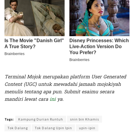
Terminal Mojok merupakan platform User Generated
Content (UGC) untuk mewadahi jamaah mojokiyah
menulis tentang apa pun. Submit esaimu secara
mandiri lewat cara
ini
ya.
Terakhir diperbarui pada 12 Juli 2024 oleh
Kenia Intan
Tags:
Kampung Durian Runtuh
snin bin Khamis
Tok Dalang
Tok Dalang Upin Ipin
upin-ipin