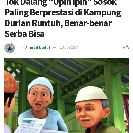
Tok Dalang “Upin Ipin” Sosok
Paling Berprestasi di Kampung
Durian Runtuh, Benar-benar
Serba Bisa
A
oleh
Ahmad Nadlif
13 Juli 2024
A