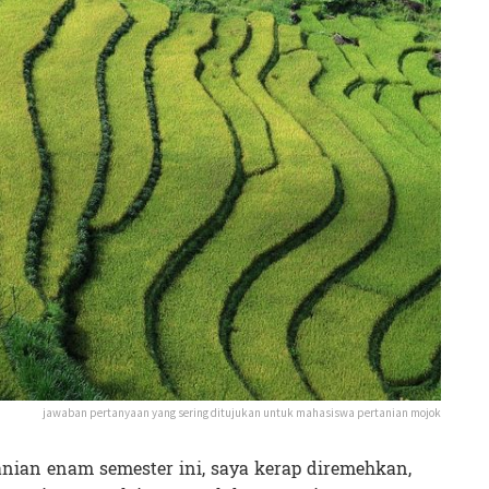
jawaban pertanyaan yang sering ditujukan untuk mahasiswa pertanian mojok
nian enam semester ini, saya kerap diremehkan,