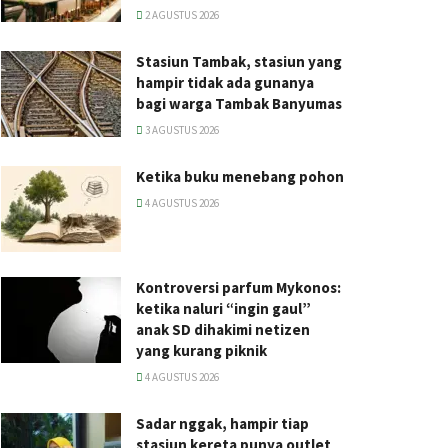
2 AGUSTUS 2026
Stasiun Tambak, stasiun yang
hampir tidak ada gunanya
bagi warga Tambak Banyumas
3 AGUSTUS 2026
Ketika buku menebang pohon
4 AGUSTUS 2026
Kontroversi parfum Mykonos:
ketika naluri “ingin gaul”
anak SD dihakimi netizen
yang kurang piknik
4 AGUSTUS 2026
Sadar nggak, hampir tiap
stasiun kereta punya outlet