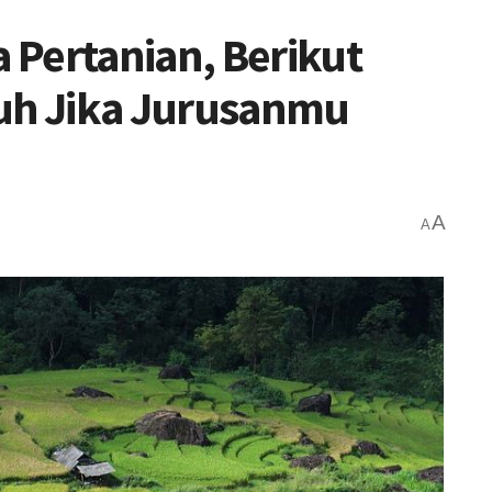
 Pertanian, Berikut
h Jika Jurusanmu
A
A