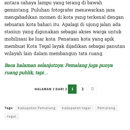
antara cahaya lampu yang terang di bawah
gemintang. Puluhan fotografer menawarkan jasa
mengabadikan momen di kota yang terkenal dengan
sebuatan kota bahari itu. Apalagi di ujung jalan ada
stasiun yang digunakan sebagai akses warga untuk
mobilisasi ke luar kota. Penataan kota yang apik
membuat Kota Tegal layak dijadikan sebagai panutan
wilayah lain dalam membangun tata ruang.
Baca halaman selanjutnya: Pemalang juga punya
ruang publik, tapi…
1
2
HALAMAN 1 DARI 2
Terakhir diperbarui pada 8 November 2023 oleh
Intan Ekapratiwi
Tags:
Kabupaten Pemalang
kabupaten tegal
Pemalang
tegal