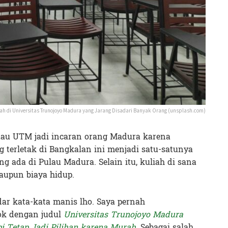
liah di Universitas Trunojoyo Madura yang Jarang Disadari Banyak Orang (unsplash.com)
tau UTM jadi incaran orang Madura karena
g terletak di Bangkalan ini menjadi satu-satunya
ng ada di Pulau Madura. Selain itu, kuliah di sana
aupun biaya hidup.
dar kata-kata manis lho. Saya pernah
ok dengan judul
Universitas Trunojoyo Madura
 Tetap Jadi Pilihan karena Murah
. Sebagai salah