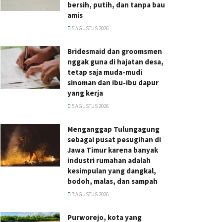
bersih, putih, dan tanpa bau
amis
5 AGUSTUS 2026
Bridesmaid dan groomsmen
nggak guna di hajatan desa,
tetap saja muda-mudi
sinoman dan ibu-ibu dapur
yang kerja
5 AGUSTUS 2026
Menganggap Tulungagung
sebagai pusat pesugihan di
Jawa Timur karena banyak
industri rumahan adalah
kesimpulan yang dangkal,
bodoh, malas, dan sampah
7 AGUSTUS 2026
Purworejo, kota yang