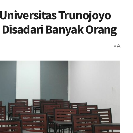
i Universitas Trunojoyo
 Disadari Banyak Orang
A
A