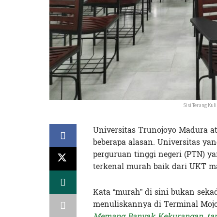
Sisi Terang Ku
Universitas Trunojoyo Madura a
beberapa alasan. Universitas yan
perguruan tinggi negeri (PTN) ya
terkenal murah baik dari UKT m
Kata “murah” di sini bukan seka
menuliskannya di Terminal Moj
Memang Banyak Kekurangan, tapi