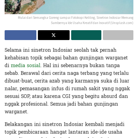
Mulai dari Semangka Goreng sampai Fotokopi Keliling, Sinetron Indosiar Memang
Sumbernya Ide Usaha Kreatif dan Inovatif (Unsplash.com)
Selama ini sinetron Indosiar seolah tak pernah
kehabisan topik sebagai bahan gunjingan warganet
di
media sosial
. Hal ini sebenarnya bukan tanpa
sebab. Berawal dari cerita naga terbang yang terlalu
dibuat-buat, cerita azab yang karmanya suka di luar
nalar, pemasangan infus di rumah sakit yang nggak
sesuai SOP, atau karena CGI yang begitu absurd dan
nggak profesional. Semua jadi bahan gunjingan
warganet.
Belakangan ini sinetron Indosiar kembali menjadi
topik pembicaraan hangat lantaran ide-ide usaha