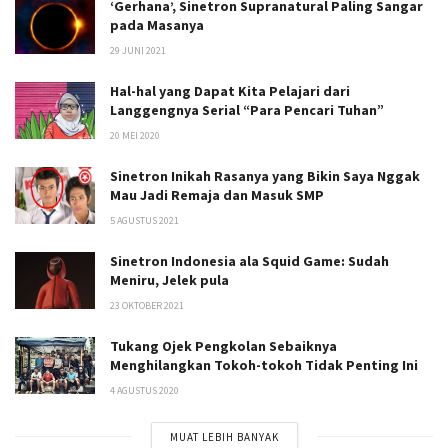
‘Gerhana’, Sinetron Supranatural Paling Sangar
pada Masanya
29 JUNI 2021
Hal-hal yang Dapat Kita Pelajari dari
Langgengnya Serial “Para Pencari Tuhan”
20 MEI 2020
Sinetron Inikah Rasanya yang Bikin Saya Nggak
Mau Jadi Remaja dan Masuk SMP
5 AGUSTUS 2021
Sinetron Indonesia ala Squid Game: Sudah
Meniru, Jelek pula
23 OKTOBER 2021
Tukang Ojek Pengkolan Sebaiknya
Menghilangkan Tokoh-tokoh Tidak Penting Ini
4 AGUSTUS 2020
MUAT LEBIH BANYAK