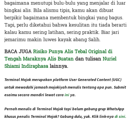
bagaimana menutupi bulu-bulu yang menjalar di luar
bingkai alis. Bila alismu tipis, kamu akan dibuat
berpikir bagaimana membentuk bingkai yang bagus.
Tapi, perlu diketahui bahwa kesulitan itu tiada berarti
kalau kamu sering latihan, sering praktik. Biar jari
jemarimu makin luwes kayak abang Salih.
BACA JUGA
Risiko Punya Alis Tebal Original di
Tengah Maraknya Alis Buatan
dan tulisan
Nuriel
Shiami Indiraphasa
lainnya.
Terminal Mojok merupakan platform User Generated Content (UGC)
untuk mewadahi jamaah mojokiyah menulis tentang apa pun. Submit
esaimu secara mandiri lewat cara
ini
ya.
Pernah menulis di Terminal Mojok tapi belum gabung grup WhatsApp
khusus penulis Terminal Mojok? Gabung dulu, yuk. Klik link-nya
di sini.
Terakhir diperbarui pada 5 Oktober 2021 oleh
Administrator