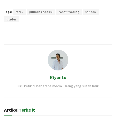
Terakhir diperbarui pada 19 Januari 2022 oleh
Rizky Prasetya
Tags:
forex
pilihan redaksi
robot trading
saham
trader
Riyanto
Juru ketik di beberapa media. Orang yang susah tidur.
Artikel
Terkait