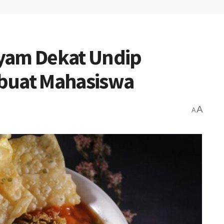
yam Dekat Undip
buat Mahasiswa
A
A