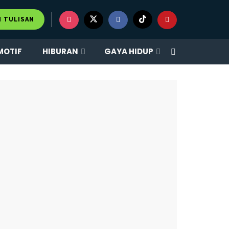
×
M TULISAN
MOTIF
HIBURAN
GAYA HIDUP