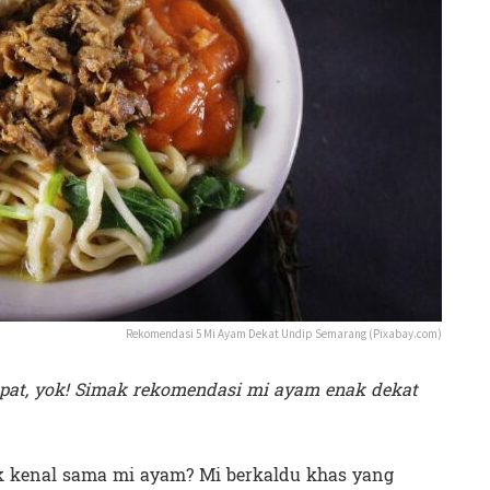
Rekomendasi 5 Mi Ayam Dekat Undip Semarang (Pixabay.com)
at, yok! Simak rekomendasi mi ayam enak dekat
 kenal sama mi ayam? Mi berkaldu khas yang