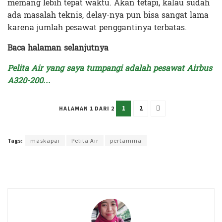
memang lebih tepat waktu. Akan tetapi, kalau sudah
ada masalah teknis, delay-nya pun bisa sangat lama
karena jumlah pesawat penggantinya terbatas.
Baca halaman selanjutnya
Pelita Air yang saya tumpangi adalah pesawat Airbus
A320-200…
1
2
HALAMAN 1 DARI 2
Terakhir diperbarui pada 17 Maret 2023 oleh
Intan Ekapratiwi
Tags:
maskapai
Pelita Air
pertamina