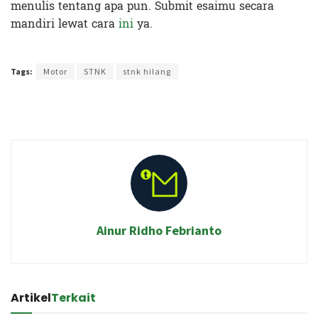
menulis tentang apa pun. Submit esaimu secara
mandiri lewat cara
ini
ya.
Terakhir diperbarui pada 12 Desember 2019 oleh
Nia Lavinia
Tags:
Motor
STNK
stnk hilang
Ainur Ridho Febrianto
Artikel
Terkait