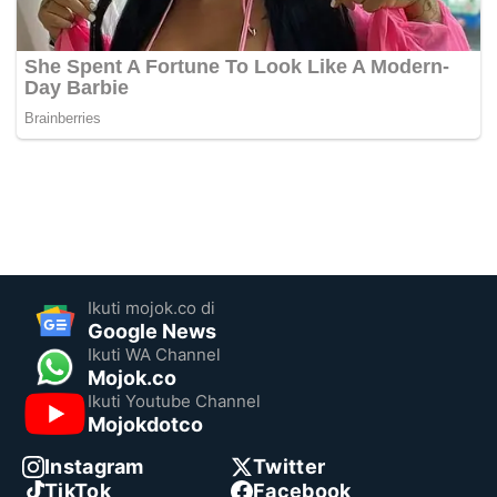
Ikuti mojok.co di
Google News
Ikuti WA Channel
Mojok.co
Ikuti Youtube Channel
Mojokdotco
Instagram
Twitter
TikTok
Facebook