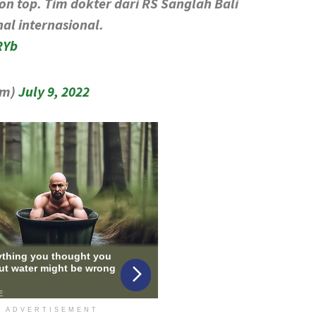
n top. Tim dokter dari RS Sanglah Bali
al internasional.
RYb
om)
July 9, 2022
ADVERTISEMENT