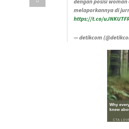
dengan posisi woman o
melaporkannya di jurn
https://t.co/uJNKUTF
— detikcom (@detikc