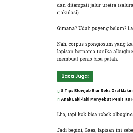
dan ditempati jalur uretra (salu
ejakulasi).
Gimana? Udah puyeng belum? Lan
Nah, corpus spongiosum yang ka
lapisan bernama tunika albugine
membuat penis bisa patah.
Baca Juga:
5 Tips Blowjob Biar Seks Oral Makin
Anak Laki-laki Menyebut Penis Itu
Lha, tapi kok bisa robek albugin
Jadi begini, Gaes, lapisan ini s