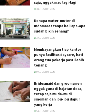
saja, nggak mau lagi-lagi
3 AGUSTUS 2026
Kenapa muter-muter di
Indomaret tanpa beli apa-apa
sudah bikin senang?
3 AGUSTUS 2026
Membayangkan tiap kantor
punya fasilitas daycare, hati
orang tua pekerja pasti lebih
tenang
9 AGUSTUS 2026
Bridesmaid dan groomsmen
nggak guna di hajatan desa,
tetap saja muda-mudi
sinoman dan ibu-ibu dapur
yang kerja
5 AGUSTUS 2026