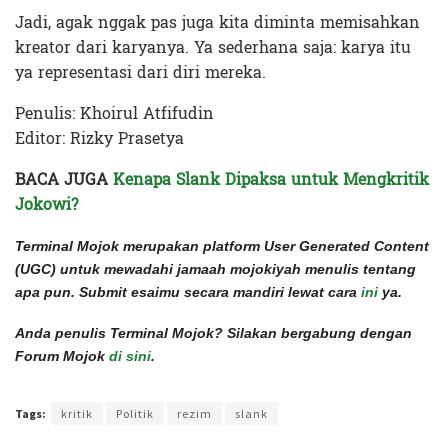
Jadi, agak nggak pas juga kita diminta memisahkan
kreator dari karyanya. Ya sederhana saja: karya itu
ya representasi dari diri mereka.
Penulis: Khoirul Atfifudin
Editor: Rizky Prasetya
BACA JUGA
Kenapa Slank Dipaksa untuk Mengkritik
Jokowi?
Terminal Mojok merupakan platform User Generated Content
(UGC) untuk mewadahi jamaah mojokiyah menulis tentang
apa pun. Submit esaimu secara mandiri lewat cara
ini
ya.
Anda penulis Terminal Mojok? Silakan bergabung dengan
Forum Mojok
di sini
.
Terakhir diperbarui pada 7 November 2022 oleh
Intan Ekapratiwi
Tags:
kritik
Politik
rezim
slank