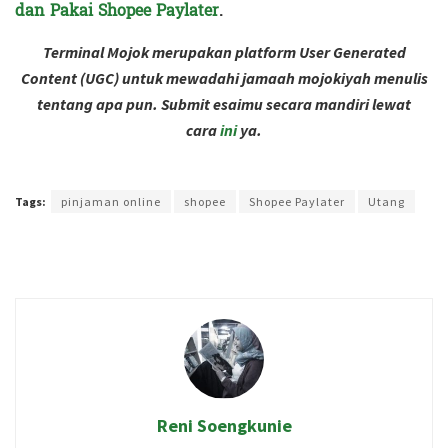
dan Pakai Shopee Paylater
.
Terminal Mojok merupakan platform User Generated
Content (UGC) untuk mewadahi jamaah mojokiyah menulis
tentang apa pun. Submit esaimu secara mandiri lewat
cara
ini
ya.
Terakhir diperbarui pada 4 Juni 2023 oleh
Intan Ekapratiwi
Tags:
pinjaman online
shopee
Shopee Paylater
Utang
Reni Soengkunie