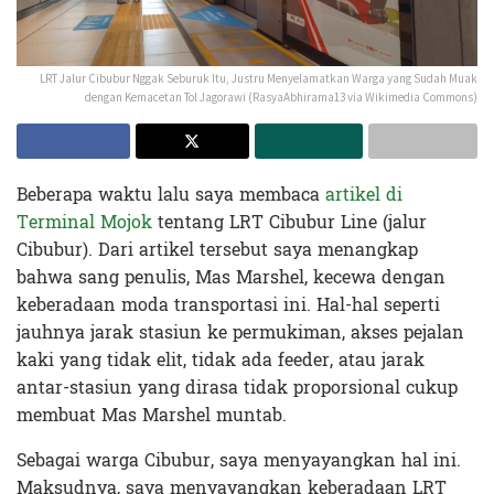
LRT Jalur Cibubur Nggak Seburuk Itu, Justru Menyelamatkan Warga yang Sudah Muak
dengan Kemacetan Tol Jagorawi (RasyaAbhirama13 via Wikimedia Commons)
Beberapa waktu lalu saya membaca
artikel di
Terminal Mojok
tentang LRT Cibubur Line (jalur
Cibubur). Dari artikel tersebut saya menangkap
bahwa sang penulis, Mas Marshel, kecewa dengan
keberadaan moda transportasi ini. Hal-hal seperti
jauhnya jarak stasiun ke permukiman, akses pejalan
kaki yang tidak elit, tidak ada feeder, atau jarak
antar-stasiun yang dirasa tidak proporsional cukup
membuat Mas Marshel muntab.
Sebagai warga Cibubur, saya menyayangkan hal ini.
Maksudnya, saya menyayangkan keberadaan LRT