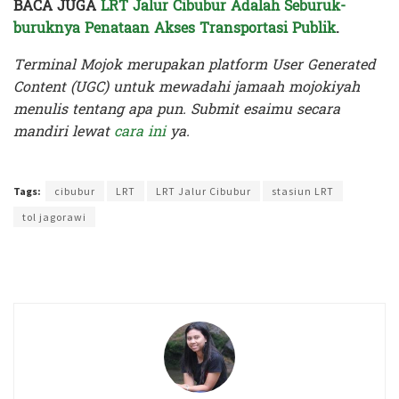
BACA JUGA
LRT Jalur Cibubur Adalah Seburuk-
buruknya Penataan Akses Transportasi Publik
.
Terminal Mojok merupakan platform User Generated
Content (UGC) untuk mewadahi jamaah mojokiyah
menulis tentang apa pun. Submit esaimu secara
mandiri lewat
cara ini
ya.
Terakhir diperbarui pada 9 April 2024 oleh
Intan Ekapratiwi
Tags:
cibubur
LRT
LRT Jalur Cibubur
stasiun LRT
tol jagorawi