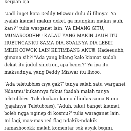
kerjaan aja.
“
Jadi inget kata Deddy Mizwar dulu di filmya: ‘Ya
iyalah kiamat makin deket, ga mungkin makin jauh,
kan
?’”
tulis warganet lain. YA EMANG GITU,
MUNAROOOHH!!! KALAU YANG MAKIN JAUH ITU
HUBUNGANKU SAMA DIA, SOALNYA DIA LEBIH
MILIH COWOK LAIN KETIMBANG AKU!!!. Hadeeuuhh,
gimana sih?! “Ada yang bilang kalo kiamat sudah
dekat itu judul sinetron, apa bener?
”
Ya iya itu
maksudnya, yang Deddy Mizwar itu lhooo.
“
Ada teletubbies-nya gak?” tanya salah satu warganet.
Ndasmu
!
bukannya fokus ibadah malah tanya
teletubbies. Tak doakan kamu dlindas sama Nunu
(gajahnya Teletubbies). “Aduh, takut banget kiamat,
boleh ngga nginep di kosmu?” tulis waraganet lain.
Ini lagi, mas-mas red flag ndakik-ndakik
ramashoookk malah komentar sok asyik begini.