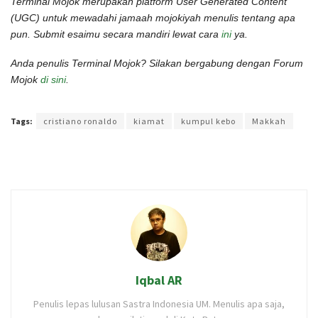
Terminal Mojok merupakan platform User Generated Content
(UGC) untuk mewadahi jamaah mojokiyah menulis tentang apa
pun. Submit esaimu secara mandiri lewat cara
ini
ya.
Anda penulis Terminal Mojok? Silakan bergabung dengan Forum
Mojok
di sini
.
Terakhir diperbarui pada 9 Januari 2023 oleh
Rizky Prasetya
Tags:
cristiano ronaldo
kiamat
kumpul kebo
Makkah
Iqbal AR
Penulis lepas lulusan Sastra Indonesia UM. Menulis apa saja,