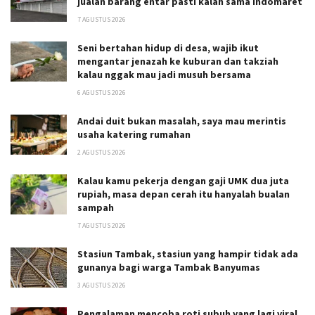
jualan barang entar pasti kalah sama Indomaret
7 AGUSTUS 2026
Seni bertahan hidup di desa, wajib ikut
mengantar jenazah ke kuburan dan takziah
kalau nggak mau jadi musuh bersama
6 AGUSTUS 2026
Andai duit bukan masalah, saya mau merintis
usaha katering rumahan
2 AGUSTUS 2026
Kalau kamu pekerja dengan gaji UMK dua juta
rupiah, masa depan cerah itu hanyalah bualan
sampah
7 AGUSTUS 2026
Stasiun Tambak, stasiun yang hampir tidak ada
gunanya bagi warga Tambak Banyumas
3 AGUSTUS 2026
Pengalaman mencoba roti subuh yang lagi viral