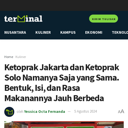
KIRIM TULISAN
NUSANTARA
KULINER
KAMPUS
EKONOMI
TEKNOL
Home
Kuliner
Ketoprak Jakarta dan Ketoprak
Solo Namanya Saja yang Sama.
Bentuk, Isi, dan Rasa
Makanannya Jauh Berbeda
A
oleh
Yessica Octa Fernanda
5 Agustus 2024
A