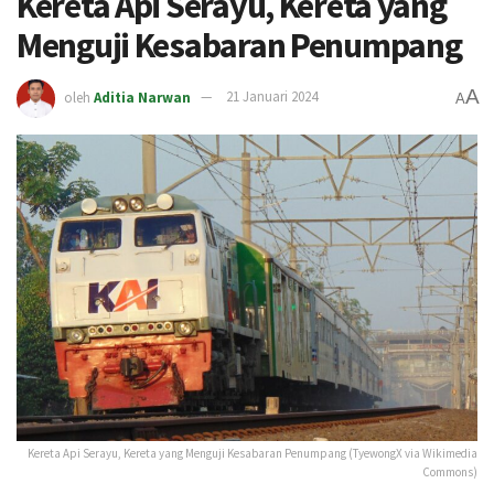
Kereta Api Serayu, Kereta yang
Menguji Kesabaran Penumpang
A
oleh
Aditia Narwan
21 Januari 2024
A
Kereta Api Serayu, Kereta yang Menguji Kesabaran Penumpang (TyewongX via Wikimedia
Commons)