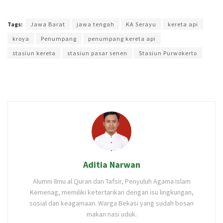
Terakhir diperbarui pada 21 Januari 2024 oleh
Intan Ekapratiwi
Tags:
Jawa Barat
jawa tengah
KA Serayu
kereta api
kroya
Penumpang
penumpang kereta api
stasiun kereta
stasiun pasar senen
Stasiun Purwokerto
Aditia Narwan
Alumni Ilmu al Quran dan Tafsir, Penyuluh Agama Islam
Kemenag, memiliki ketertarikan dengan isu lingkungan,
sosial dan keagamaan. Warga Bekasi yang sudah bosan
makan nasi uduk.