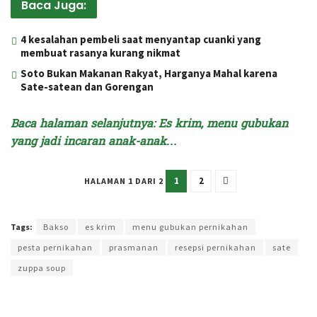
Baca Juga:
4 kesalahan pembeli saat menyantap cuanki yang
membuat rasanya kurang nikmat
Soto Bukan Makanan Rakyat, Harganya Mahal karena
Sate-satean dan Gorengan
Baca halaman selanjutnya: Es krim, menu gubukan
yang jadi incaran anak-anak…
1
2
HALAMAN 1 DARI 2
Terakhir diperbarui pada 3 Juni 2024 oleh
Intan Ekapratiwi
Tags:
Bakso
es krim
menu gubukan pernikahan
pesta pernikahan
prasmanan
resepsi pernikahan
sate
zuppa soup