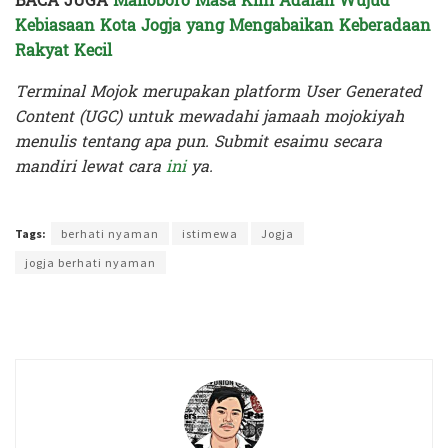
BACA JUGA
Malioboro Masa Kini Adalah Wujud
Kebiasaan Kota Jogja yang Mengabaikan Keberadaan
Rakyat Kecil
Terminal Mojok merupakan platform User Generated
Content (UGC) untuk mewadahi jamaah mojokiyah
menulis tentang apa pun. Submit esaimu secara
mandiri lewat cara
ini
ya.
Terakhir diperbarui pada 23 November 2025 oleh
Anggi Thoat Ariyanto
Tags:
berhati nyaman
istimewa
Jogja
jogja berhati nyaman