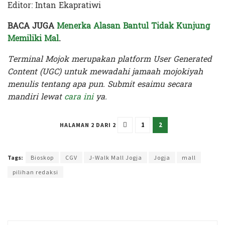
Editor: Intan Ekapratiwi
BACA JUGA
Menerka Alasan Bantul Tidak Kunjung
Memiliki Mal
.
Terminal Mojok merupakan platform User Generated
Content (UGC) untuk mewadahi jamaah mojokiyah
menulis tentang apa pun. Submit esaimu secara
mandiri lewat
cara ini
ya.
1
2
HALAMAN 2 DARI 2
Terakhir diperbarui pada 24 Februari 2024 oleh
Intan Ekapratiwi
Tags:
Bioskop
CGV
J-Walk Mall Jogja
Jogja
mall
pilihan redaksi