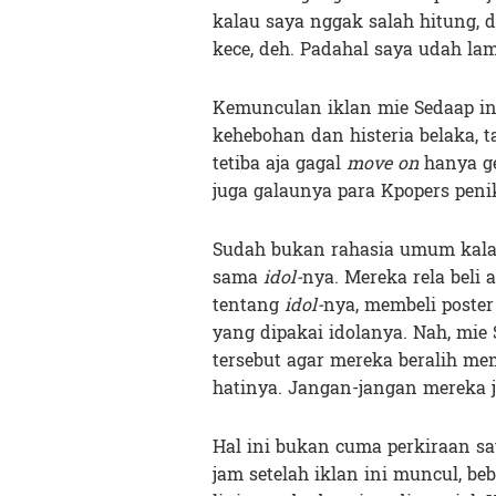
kalau saya nggak salah hitung, 
kece, deh. Padahal saya udah la
Kemunculan iklan mie Sedaap 
kehebohan dan histeria belaka, 
tetiba aja gagal
move on
hanya g
juga galaunya para Kpopers pen
Sudah bukan rahasia umum kalau
sama
idol-
nya. Mereka rela beli
tentang
idol-
nya, membeli poste
yang dipakai idolanya. Nah, mi
tersebut agar mereka beralih mem
hatinya. Jangan-jangan mereka 
Hal ini bukan cuma perkiraan sa
jam setelah iklan ini muncul, be