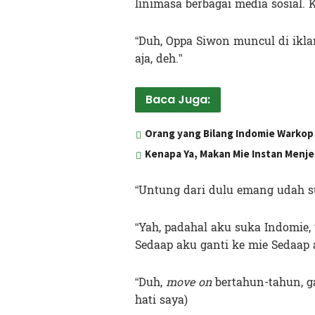
linimasa berbagai media sosial. K
“Duh, Oppa Siwon muncul di ikla
aja, deh.”
Baca Juga:
Orang yang Bilang Indomie Warkop 
Kenapa Ya, Makan Mie Instan Menj
“Untung dari dulu emang udah su
“Yah, padahal aku suka Indomie,
Sedaap aku ganti ke mie Sedaap 
“Duh,
move on
bertahun-tahun, gag
hati saya)