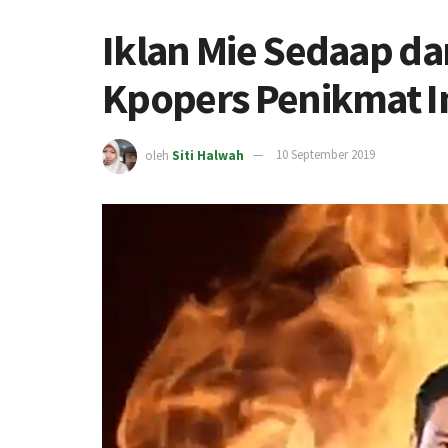
Iklan Mie Sedaap da
Kpopers Penikmat 
oleh
Siti Halwah
10 September 2019