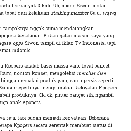
disebut sebanyak 3 kali. Uh, abang Siwon makin
ma tobat dari kelakuan
stalking member
Suju.
wqwq
ini tampaknya nggak cuma mendatangkan
tapi juga kegalauan. Bukan galau macam saya yang
egara
oppa
Siwon tampil di iklan Tv Indonesia, tapi
ikmat Indomie.
 Kpopers adalah basis massa yang loyal banget
 album, nonton konser, mengoleksi
merchandise
r hingga memakai produk yang sama persis seperti
e Sedaap sepertinya menggunakan keloyalan Kpopers
beli produknya. Ck, ck, pinter banget sih, ngambil
juga anak Kpopers.
ya saja, tapi sudah menjadi kenyataan. Beberapa
berapa Kpopers secara serentak membuat status di