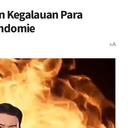
n Kegalauan Para
Indomie
A
A