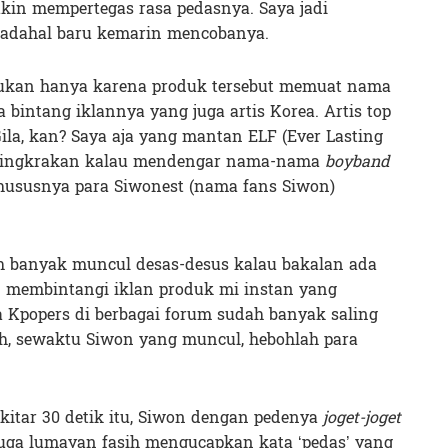
kin mempertegas rasa pedasnya. Saya jadi
 padahal baru kemarin mencobanya.
ukan hanya karena produk tersebut memuat nama
bintang iklannya yang juga artis Korea. Artis top
Gila, kan? Saya aja yang mantan ELF (Ever Lasting
 jejingkrakan kalau mendengar nama-nama
boyband
Khususnya para Siwonest (nama fans Siwon)
h banyak muncul desas-desus kalau bakalan ada
 membintangi iklan produk mi instan yang
 Kpopers di berbagai forum sudah banyak saling
Nah, sewaktu Siwon yang muncul, hebohlah para
ekitar 30 detik itu, Siwon dengan pedenya
joget-joget
juga lumayan fasih mengucapkan kata ‘pedas’ yang