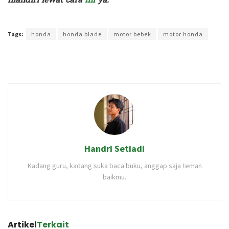
Terakhir diperbarui pada 14 Juli 2024 oleh
Rizky Prasetya
Tags:
honda
honda blade
motor bebek
motor honda
Handri Setiadi
Kadang guru, kadang suka baca buku, anggap saja teman
baikmu.
Artikel
Terkait