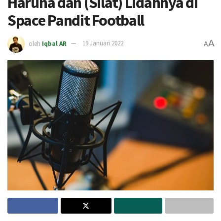
Haruna dan (Silat) Lidahnya di
Space Pandit Football
A
oleh
Iqbal AR
19 Januari 2022
A