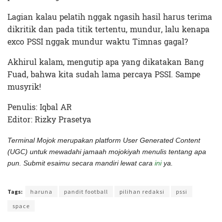
Lagian kalau pelatih nggak ngasih hasil harus terima
dikritik dan pada titik tertentu, mundur, lalu kenapa
exco PSSI nggak mundur waktu Timnas gagal?
Akhirul kalam, mengutip apa yang dikatakan Bang
Fuad, bahwa kita sudah lama percaya PSSI. Sampe
musyrik!
Penulis: Iqbal AR
Editor: Rizky Prasetya
Terminal Mojok merupakan platform User Generated Content
(UGC) untuk mewadahi jamaah mojokiyah menulis tentang apa
pun. Submit esaimu secara mandiri lewat cara
ini
ya.
Terakhir diperbarui pada 19 Januari 2022 oleh
Rizky Prasetya
Tags:
haruna
pandit football
pilihan redaksi
pssi
space